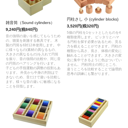
円柱さし 小 (cylinder blocks)
雑音筒（Sound cylinders）
3,520円(税320円)
9,240円(税840円)
5個の円柱を1セットとしたものを4
音の強弱の違いを感じてもらうため
種類使用します。 ピッタリとハマ
の、聴覚を刺激する教具です。 木
る円柱を探す必要があるため、見る
製の円筒を6対12本使用します。 中
力を鍛えることができます。円柱の
に様々なもの(素材の異なるもの、
種類から高さ、長さ、体積の変化に
大きさの異なるもの)を入れて円筒
触れることができます。大きさの変
を振り、音の強弱の比較や、同じ音
化に集中できるように色はついてい
の円筒のペアリングを行います。
ません。 円柱同士の同じところ、
子どもの手指運動の調整の役割もあ
違うところを比較することで論理的
ります。 外見から中身の判別はで
思考の訓練にも繋がります。
きないため、音だけで違いを比較し
ます。様々な音の違いに敏感になる
ことを目指します。