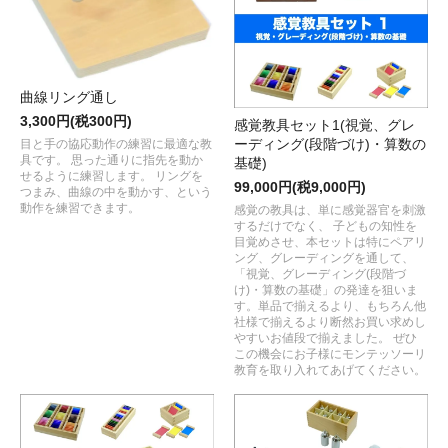
曲線リング通し
3,300円(税300円)
感覚教具セット1(視覚、グレ
ーディング(段階づけ)・算数の
目と手の協応動作の練習に最適な教
具です。 思った通りに指先を動か
基礎)
せるように練習します。 リングを
99,000円(税9,000円)
つまみ、曲線の中を動かす、という
動作を練習できます。
感覚の教具は、単に感覚器官を刺激
するだけでなく、 子どもの知性を
目覚めさせ、本セットは特にペアリ
ング、グレーディングを通して、
「視覚、グレーディング(段階づ
け)・算数の基礎」の発達を狙いま
す。単品で揃えるより、もちろん他
社様で揃えるより断然お買い求めし
やすいお値段で揃えました。 ぜひ
この機会にお子様にモンテッソーリ
教育を取り入れてあげてください。