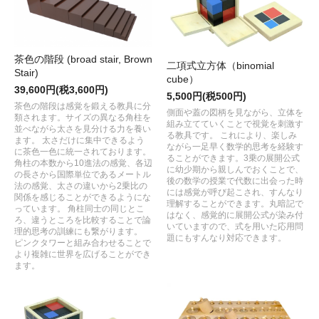
茶色の階段 (broad stair, Brown
二項式立方体（binomial
Stair)
cube）
39,600円(税3,600円)
5,500円(税500円)
茶色の階段は感覚を鍛える教具に分
側面や蓋の図柄を見ながら、立体を
類されます。サイズの異なる角柱を
組み立てていくことで視覚を刺激す
並べながら太さを見分ける力を養い
る教具です。 これにより、楽しみ
ます。 太さだけに集中できるよう
ながら一足早く数学的思考を経験す
に茶色一色に統一されております。
ることができます。3乗の展開公式
角柱の本数から10進法の感覚、各辺
に幼少期から親しんでおくことで、
の長さから国際単位であるメートル
後の数学の授業で代数に出会った時
法の感覚、太さの違いから2乗比の
には感覚が呼び起こされ、すんなり
関係を感じることができるようにな
理解することができます。丸暗記で
っています。 角柱同士の同じとこ
はなく、感覚的に展開公式が染み付
ろ、違うところを比較することで論
いていますので、式を用いた応用問
理的思考の訓練にも繋がります。
題にもすんなり対応できます。
ピンクタワーと組み合わせることで
より複雑に世界を広げることができ
ます。