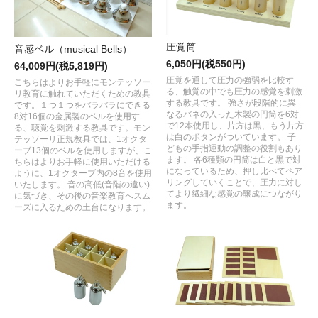
圧覚筒
音感ベル（musical Bells）
6,050円(税550円)
64,009円(税5,819円)
圧覚を通して圧力の強弱を比較す
こちらはよりお手軽にモンテッソー
る、触覚の中でも圧力の感覚を刺激
リ教育に触れていただくための教具
する教具です。 強さが段階的に異
です。１つ１つをバラバラにできる
なるバネの入った木製の円筒を6対
8対16個の金属製のベルを使用す
で12本使用し、片方は黒、もう片方
る、聴覚を刺激する教具です。モン
は白のボタンがついています。 子
テッソーリ正規教具では、1オクタ
どもの手指運動の調整の役割もあり
ーブ13個のベルを使用しますが、こ
ます。 各6種類の円筒は白と黒で対
ちらはよりお手軽に使用いただける
になっているため、押し比べてペア
ように、1オクターブ内の8音を使用
リングしていくことで、圧力に対し
いたします。 音の高低(音階の違い)
てより繊細な感覚の醸成につながり
に気づき、その後の音楽教育へスム
ます。
ーズに入るための土台になります。