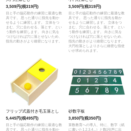
3,509円(税319円)
3,509円(税319円)
目と手の協応動作の練習に最適な教
目と手の協応動作の練習に最適な教
具です。 思った通りに指先を動か
具です。 思った通りに指先を動か
せるように練習します。 立体をつ
せるように練習します。 立体をつ
まむ、穴に合わせる、落とす、とい
まむ、穴に合わせる、落とす、とい
う動作を練習します。 向きに気を
う動作を練習します。 向きに気を
つけなければ穴に落とせないため、
つけなければ穴に落とせないため、
指先の動きがより緻密になります。
指先の動きがより緻密になります。
大円柱落としよりさらに緻密な指使
いが求められます。
フリップ式蓋付き毛玉落とし
砂数字板
5,445円(税495円)
3,850円(税350円)
目と手の協応動作の練習に最適な教
算数教育への導入、特に、数字（紙
具です。 思った通りに指先を動か
に書いた1,2,3,4,,,）と数詞(声に出