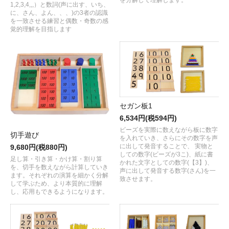
1,2,3,4,,,）と数詞(声に出す、いち、
に、さん、よん、、、)の3者の認識
を一致させる練習と偶数・奇数の感
覚的理解を目指します
セガン板1
6,534円(税594円)
ビーズを実際に数えながら板に数字
切手遊び
を入れていき、さらにその数字を声
に出して発音することで、 実物と
9,680円(税880円)
しての数字(ビーズが3こ)、紙に書
足し算・引き算・かけ算・割り算
かれた文字としての数字(【3】)、
を、切手を数えながら計算していき
声に出して発音する数字(さん)を一
ます。それぞれの演算を細かく分解
致させます。
して学ぶため、より本質的に理解
し、応用もできるようになります。