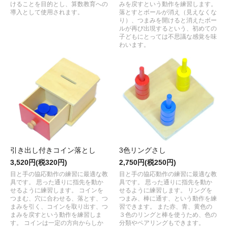
けることを目的とし、算数教育への
みを戻すという動作を練習します。
導入として使用されます。
落とすとボールが消え（見えなくな
り）、つまみを開けると消えたボー
ルが再び出現するという、初めての
子どもにとっては不思議な感覚を味
わいます。
引き出し付きコイン落とし
3色リングさし
3,520円(税320円)
2,750円(税250円)
目と手の協応動作の練習に最適な教
目と手の協応動作の練習に最適な教
具です。 思った通りに指先を動か
具です。 思った通りに指先を動か
せるように練習します。 コインを
せるように練習します。 リングを
つまむ、穴に合わせる、落とす、つ
つまみ、棒に通す、という動作を練
まみを引く、コインを取り出す、つ
習できます。 また赤、青、黄色の
まみを戻すという動作を練習しま
３色のリングと棒を使うため、色の
す。 コインは一定の方向からしか
分類やペアリングもできます。