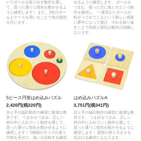
いてボールを取り出す動作を通し
せるように練習します。 ボールを
て、思った通りに指先を動かせるよ
つまむ、狙った穴に落とすという動
うに練習します！ また、3色のボー
作を練習し、 一度消えたボールが
ルとケースを用いることで色の識別
転がって出てくるという新しい感覚
を行います。
に夢中になって遊び、それを繰り返
すことで自然と指先の動作の訓練に
なります。
5ピース円形はめ込みパズル
はめ込みパズルA
2,420円(税220円)
3,751円(税341円)
目と手の協応動作の練習に最適な教
目と手の協応動作の練習に最適な教
具です。 つまみをつまみ、正しい
具です。 つまみをつまみ、正しい
枠の中に入れていく動作を通して、
枠の中に入れていく動作を通して、
思った通りに指先を動かせるように
思った通りに指先を動かせるように
練習します！ 5種類のサイズの違う
練習します！ 図形の形と大きさを
円形を見分け、違いを比較する練習
見分ける練習にもなります。