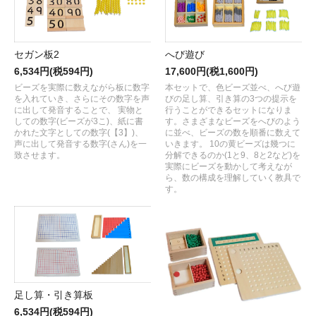
セガン板2
へび遊び
6,534円(税594円)
17,600円(税1,600円)
ビーズを実際に数えながら板に数字
本セットで、色ビーズ並べ、へび遊
を入れていき、さらにその数字を声
びの足し算、引き算の3つの提示を
に出して発音することで、 実物と
行うことができるセットになりま
しての数字(ビーズが3こ)、紙に書
す。さまざまなビーズをへびのよう
かれた文字としての数字(【3】)、
に並べ、ビーズの数を順番に数えて
声に出して発音する数字(さん)を一
いきます。 10の黄ビーズは幾つに
致させます。
分解できるのか(1と9、8と2など)を
実際にビーズを動かして考えなが
ら、数の構成を理解していく教具で
す。
足し算・引き算板
6,534円(税594円)