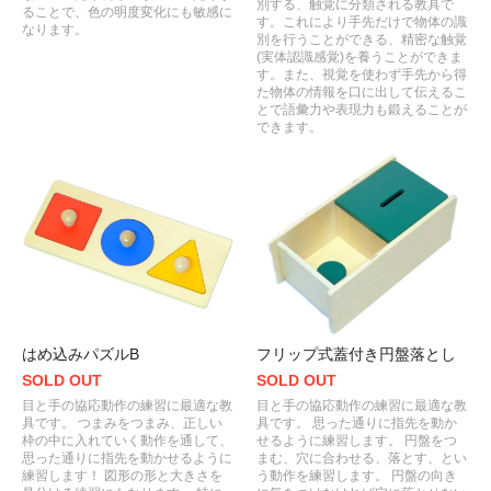
別する、触覚に分類される教具で
ることで、色の明度変化にも敏感に
す。これにより手先だけで物体の識
なります。
別を行うことができる、精密な触覚
(実体認識感覚)を養うことができま
す。また、視覚を使わず手先から得
た物体の情報を口に出して伝えるこ
とで語彙力や表現力も鍛えることが
できます。
はめ込みパズルB
フリップ式蓋付き円盤落とし
SOLD OUT
SOLD OUT
目と手の協応動作の練習に最適な教
目と手の協応動作の練習に最適な教
具です。 つまみをつまみ、正しい
具です。 思った通りに指先を動か
枠の中に入れていく動作を通して、
せるように練習します。 円盤をつ
思った通りに指先を動かせるように
まむ、穴に合わせる、落とす、とい
練習します！ 図形の形と大きさを
う動作を練習します。 円盤の向き