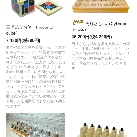
円柱さし 大 (Cylinder
三項式立方体（trinomial
Blocks）
cube）
46,200円(税4,200円)
7,480円(税680円)
円柱さしは感覚を鍛える教具に分類
側面や蓋の図柄を見ながら、立体を
され、10個の円柱を1セットとした
組み立てていくことで視覚を刺激す
ものを4種類使用します。 ピッタリ
る教具です。 二項式立方体を遊び
とハマる円柱を探す必要があるた
終えてから三項式立方体に入って頂
め、見る力を鍛えることができま
くと公式の理解がより深まります。
す。
3乗の展開公式に幼少期から親しん
でおくことで、後の数学の授業で代
数に出会った時には感覚が呼び起こ
され、すんなり理解することができ
ます。丸暗記ではなく、感覚的に展
開公式が染み付いていますので、式
を用いた応用問題にもすんなり対応
できます