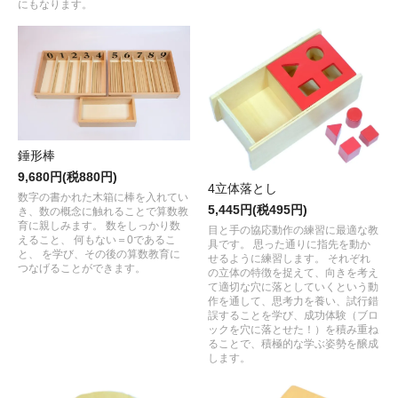
にもなります。
錘形棒
9,680円(税880円)
4立体落とし
数字の書かれた木箱に棒を入れてい
5,445円(税495円)
き、数の概念に触れることで算数教
育に親しみます。 数をしっかり数
目と手の協応動作の練習に最適な教
えること、 何もない＝0であるこ
具です。 思った通りに指先を動か
と、 を学び、その後の算数教育に
せるように練習します。 それぞれ
つなげることができます。
の立体の特徴を捉えて、向きを考え
て適切な穴に落としていくという動
作を通して、思考力を養い、試行錯
誤することを学び、成功体験（ブロ
ックを穴に落とせた！）を積み重ね
ることで、積極的な学ぶ姿勢を醸成
します。