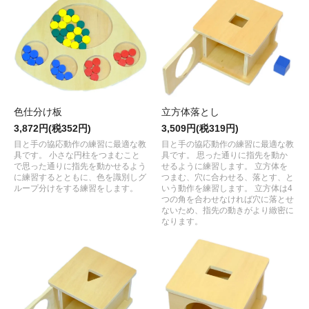
色仕分け板
立方体落とし
3,872円(税352円)
3,509円(税319円)
目と手の協応動作の練習に最適な教
目と手の協応動作の練習に最適な教
具です。 小さな円柱をつまむこと
具です。 思った通りに指先を動か
で思った通りに指先を動かせるよう
せるように練習します。 立方体を
に練習するとともに、色を識別しグ
つまむ、穴に合わせる、落とす、と
ループ分けをする練習をします。
いう動作を練習します。 立方体は4
つの角を合わせなければ穴に落とせ
ないため、指先の動きがより緻密に
なります。