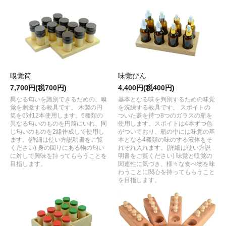
味覚びん
嗅覚筒
4,400円(税400円)
7,700円(税700円)
基本となる味を判別するための味覚
異なる匂いを識別できるための、嗅
を洗練する教具です。 スポイトの
覚を刺激する教具です。 木製の円
ついた蓋を持つ8つのガラスの瓶を
筒を6対12本使用します。6種類の
使用します。スポイトは4本ずつ色
異なる匂いのものを円筒にいれ、同
がついており、瓶の中には味覚の基
じ匂いのものを2組作成して使用し
本となる4種類の味のする液体をそ
ます。(詳細は使い方説明書をご覧
れぞれ入れます。(詳細は使い方説
ください) 身の回りにある物の匂い
明書をご覧ください) 味覚と嗅覚の
に対して興味を持ってもらうことを
関連性に気づき、様々な食べ物を味
目指します。
わうことに関心を持ってもらうこと
を目指します。