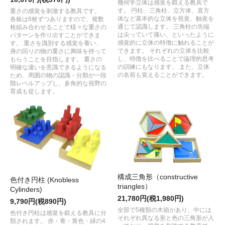
幾何学立体は感覚を鍛える教具で
す。 円柱、三角柱、立方体、直方
重さの感覚を刺激する教具です。
体など基本的な立体を視覚、触覚を
各板は6枚ずつありますので、複数
通じて認識します。 三角柱の先端
枚組み合わせることで様々な重さの
は尖っていて痛い、といったように
パターンを作り出すことができま
感覚的に立体の特徴に触れることが
す。 重さを識別する感覚を養い、
できます。 それぞれの立体を比較
身の回りの物の重さに興味を持って
し、特徴を比べることで論理的思考
もらうことを目指します。 重さの
の訓練にもなります。 また、立体
明確な違いを意識できるようになる
の名前も覚えることができます。
ため、周囲の物の認識・分類が一段
階レベルアップし、多角的な視野の
育成も促します。
構成三角形（constructive
色付き円柱 (Knobless
triangles）
Cylinders)
21,780円(税1,980円)
9,790円(税890円)
全部で5種類の木箱があり、中には
色付き円柱は感覚を鍛える教具に分
それぞれ異なる形と色の三角形が入
類されます。 赤・青・黄色・緑の4