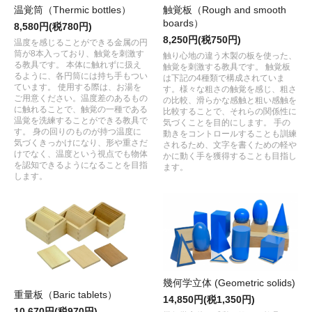
温覚筒（Thermic bottles）
触覚板（Rough and smooth
boards）
8,580円(税780円)
8,250円(税750円)
温度を感じることができる金属の円
筒が8本入っており、触覚を刺激す
触り心地の違う木製の板を使った、
る教具です。 本体に触れずに扱え
触覚を刺激する教具です。 触覚板
るように、各円筒には持ち手もつい
は下記の4種類で構成されていま
ています。 使用する際は、お湯を
す。様々な粗さの触覚を感じ、粗さ
ご用意ください。温度差のあるもの
の比較、滑らかな感触と粗い感触を
に触れることで、触覚の一種である
比較することで、それらの関係性に
温覚を洗練することができる教具で
気づくことを目的にします。 手の
す。 身の回りのものが持つ温度に
動きをコントロールすることも訓練
気づくきっかけになり、形や重さだ
されるため、文字を書くための軽や
けでなく、温度という視点でも物体
かに動く手を獲得することも目指し
を認知できるようになることを目指
ます。
します。
幾何学立体 (Geometric solids)
重量板（Baric tablets）
14,850円(税1,350円)
10,670円(税970円)