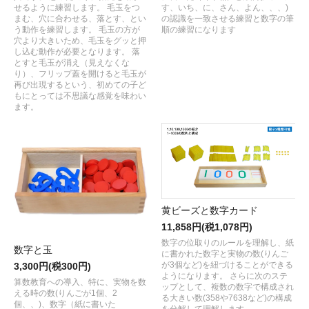
せるように練習します。 毛玉をつ
す、いち、に、さん、よん、、、)
まむ、穴に合わせる、落とす、とい
の認識を一致させる練習と数字の筆
う動作を練習します。 毛玉の方が
順の練習になります
穴より大きいため、毛玉をグッと押
し込む動作が必要となります。 落
とすと毛玉が消え（見えなくな
り）、フリップ蓋を開けると毛玉が
再び出現するという、初めての子ど
もにとっては不思議な感覚を味わい
ます。
黄ビーズと数字カード
11,858円(税1,078円)
数字の位取りのルールを理解し、紙
数字と玉
に書かれた数字と実物の数(りんご
が3個など)を紐づけることができる
3,300円(税300円)
ようになります。 さらに次のステ
算数教育への導入、特に、実物を数
ップとして、複数の数字で構成され
える時の数(りんごが1個、2
る大きい数(358や7638など)の構成
個、、)、数字（紙に書いた
を分解して理解します。