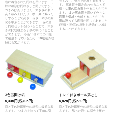
っており、視覚を刺激する教具で
色に着色された円柱を用います。円
す。 三角形を組み合わせることで
柱の種類は円柱さしと同じですが、
様々な形の四角形を作ることができ
つまみはありません。大きさの順に
ます。 また三角形を用いて色々な
高く積み上げたり、横一列に並べた
図形を構成・分解することができ、
りすることで高さ、長さ、体積の変
形は違っても面積が同じであること
化を学ぶことができます。 色の違
(等積・等価)の原則を感覚的に体験
う円柱セットを比べることで、大き
することができます。
さの比較概念を子供の中に作ること
ができます。 各色10個ずつの円柱
で構成されているため、10進法の理
解にも繋がります。
3色蓋開け箱
トレイ付きボール落とし
5,445円(税495円)
5,929円(税539円)
目と手の協応動作の練習に最適な教
目と手の協応動作の練習に最適な教
具です。 つまみを持って手前に引
具です。 思った通りに指先を動か