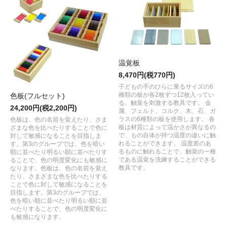
温覚板
8,470円(税770円)
子どもの手のひらに乗るサイズの6
種類の板が各2枚ずつ12枚入ってい
色板(フルセット)
る、触覚を刺激する教具です。 金
24,200円(税2,200円)
属、フェルト、コルク、木、石、ガ
ラスの6種類の板を使用します。 各
色板は、色の名前を覚えたり、さま
板は材質によって温かさが異なるの
ざまな色を比べたりすることで色に
で、もの自体が持つ温度の違いに触
対して敏感になることを目指しま
れることができます。 温度差のあ
す。第3のグループでは、色を暗い
るものに触れることで、触覚の一種
順に並べたり明るい順に並べたりす
である温覚を洗練することができる
ることで、色の明度変化にも敏感に
教具です。
なります。色板は、色の名前を覚え
たり、さまざまな色を比べたりする
ことで色に対して敏感になることを
目指します。第3のグループでは、
色を暗い順に並べたり明るい順に並
べたりすることで、色の明度変化に
も敏感になります。