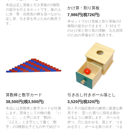
本品は足し算板と引き算板の2種類
かけ算・割り算板
の提示を行えるセットです。板の上
に赤・青・自然色の棒を並べながら
7,986円(税726円)
足し算、引き算を学ぶための教具で
本セットでかけ算板と割り算板の2
す。
種類の提示ができます。1~10まで
のかけ算と割り算の理解、九九習得
のための準備を行う教具です。
算数棒と数字カード
引き出し付きボール落とし
38,500円(税3,500円)
3,520円(税320円)
本品には算数棒と数字カードが付属
目と手の協応動作の練習に最適な教
します。実体としての物の量、「い
具です。 思った通りに指先を動か
ち、に、」と声に出す「数詞」、
せるように練習します。 ボールを
「1,2,3,,」と文字として書く「数
持つ、穴に合わせる、落とす、つま
字」の3種類を子どもの中で結びつ
みを引く、ボールを取り出す、つま