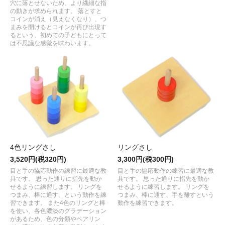
穴に落とせないため、より繊細な指
の動きが求められます。 落とすと
コインが消え（見えなくなり）、つ
まみを開けるとコインが再び出現す
るという、初めての子どもにとって
は不思議な感覚を味わいます。
4色リングさし
リングさし
3,520円(税320円)
3,300円(税300円)
目と手の協応動作の練習に最適な教
目と手の協応動作の練習に最適な教
具です。 思った通りに指先を動か
具です。 思った通りに指先を動か
せるように練習します。 リングを
せるように練習します。 リングを
つまみ、棒に通す、という動作を練
つまみ、棒に通す、手を離すという
習できます。 また4色のリングと棒
動作を練習できます。
を使い、各色濃淡のグラデーション
があるため、色の分類やペアリン