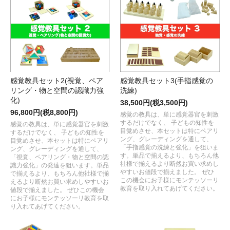
感覚教具セット2(視覚、ペア
感覚教具セット3(手指感覚の
リング・物と空間の認識力強
洗練)
化)
38,500円(税3,500円)
96,800円(税8,800円)
感覚の教具は、単に感覚器官を刺激
するだけでなく、 子どもの知性を
感覚の教具は、単に感覚器官を刺激
目覚めさせ、本セットは特にペアリ
するだけでなく、 子どもの知性を
ング、グレーディングを通して、
目覚めさせ、本セットは特にペアリ
「手指感覚の洗練と強化」を狙いま
ング、グレーディングを通して、
す。単品で揃えるより、もちろん他
「視覚、ペアリング・物と空間の認
社様で揃えるより断然お買い求めし
識力強化」の発達を狙います。単品
やすいお値段で揃えました。 ぜひ
で揃えるより、もちろん他社様で揃
この機会にお子様にモンテッソーリ
えるより断然お買い求めしやすいお
教育を取り入れてあげてください。
値段で揃えました。 ぜひこの機会
にお子様にモンテッソーリ教育を取
り入れてあげてください。