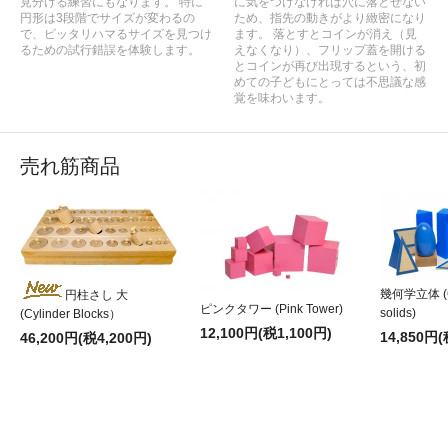
見分ける練習にもなります。 特に
に気をつけなければ穴に落とせない
円形は3段階でサイズが変わるの
ため、指先の動きがより緻密になり
で、ピッタリハマるサイズを見つけ
ます。 落とすとコインが消え（見
るための試行錯誤を体験します。
えなくなり）、フリップ蓋を開ける
とコインが再び出現するという、初
めての子どもにとっては不思議な感
覚を味わいます。
売れ筋商品
幾何学立体 (G
円柱さし 大
ピンクタワー (Pink Tower)
solids)
(Cylinder Blocks）
12,100円(税1,100円)
14,850円(
46,200円(税4,200円)