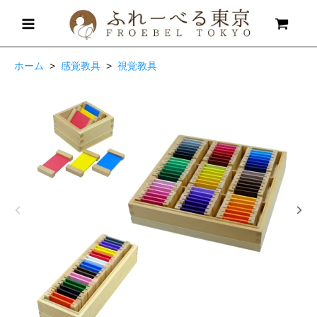
ホーム
>
感覚教具
>
視覚教具