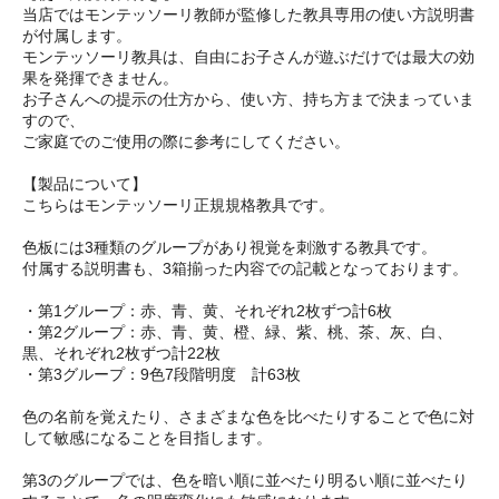
当店ではモンテッソーリ教師が監修した教具専用の使い方説明書
が付属します。
モンテッソーリ教具は、自由にお子さんが遊ぶだけでは最大の効
果を発揮できません。
お子さんへの提示の仕方から、使い方、持ち方まで決まっていま
すので、
ご家庭でのご使用の際に参考にしてください。
【製品について】
こちらはモンテッソーリ正規規格教具です。
色板には3種類のグループがあり視覚を刺激する教具です。
付属する説明書も、3箱揃った内容での記載となっております。
・第1グループ：赤、青、黄、それぞれ2枚ずつ計6枚
・第2グループ：赤、青、黄、橙、緑、紫、桃、茶、灰、白、
黒、それぞれ2枚ずつ計22枚
・第3グループ：9色7段階明度 計63枚
色の名前を覚えたり、さまざまな色を比べたりすることで色に対
して敏感になることを目指します。
第3のグループでは、色を暗い順に並べたり明るい順に並べたり