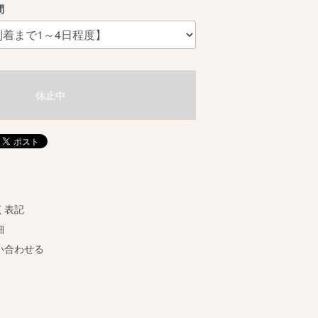
間
休止中
く表記
細
い合わせる