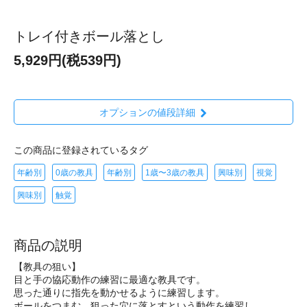
トレイ付きボール落とし
5,929円(税539円)
オプションの値段詳細
この商品に登録されているタグ
年齢別
0歳の教具
年齢別
1歳〜3歳の教具
興味別
視覚
興味別
触覚
商品の説明
【教具の狙い】
目と手の協応動作の練習に最適な教具です。
思った通りに指先を動かせるように練習します。
ボールをつまむ、狙った穴に落とすという動作を練習し、