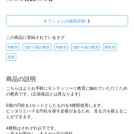
オプションの値段詳細
この商品に登録されているタグ
年齢別
1歳〜3歳の教具
年齢別
3歳〜6歳の教具
興味別
視覚
商品の説明
こちらはよりお手軽にモンテッソーリ教育に触れていただくため
の教具です。(正規格品とは異なります)
5個の円柱を1セットとしたものを4種類使用します。
ピッタリとハマる円柱を探す必要があるため、見る力を鍛えるこ
とができます。
4種類はそれぞれ以下です。
・高さが変化し、太さが一定の円柱